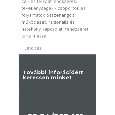
cél- és feladatrendszerek,
tevékenységek - csoportok és
folyamatok összehangolt
működését, racionális és
hatékony kapcsolati rendszerét
tartalmazza.
Letöltés
További inforációért
keressen minket
Cím: 9791 Torony, Újvári
u. 1