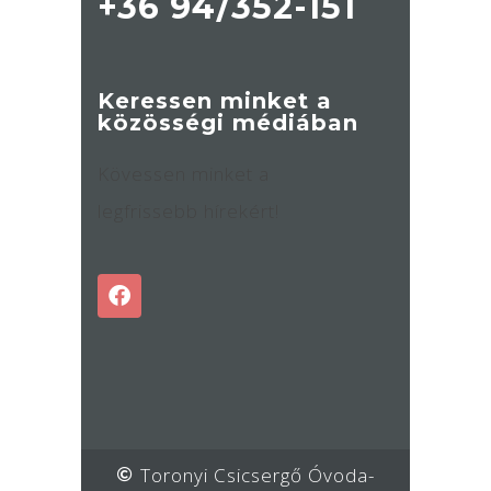
+36 94/352-151
Keressen minket a
közösségi médiában
Kövessen minket a
legfrissebb hírekért!
Toronyi Csicsergő Óvoda
-