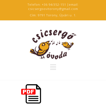
Telefon:
+36 94/352-151
|email:
csicsergoovitorony@gmail.com
Cím:
9791 Torony, Újvári u. 1.