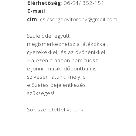
Elérhetőség
: 06-94/ 352-151
E-mail
cím
:
csicsergoovitorony@gmail.com
Szüleiddel együtt
megismerkedhetsz a játékokkal,
gyerekekkel, és az óvónénikkel!
Ha ezen a napon nem tudsz
eljönni, másik időpontban is
szívesen látunk, melyre
előzetes bejelentkezés
szükséges!
Sok szeretettel várunk!