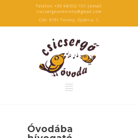
Telefon:
+36 94/352-151
|email:
csicsergoovitorony@gmail.com
Cím:
9791 Torony, Újvári u. 1.
Óvodába