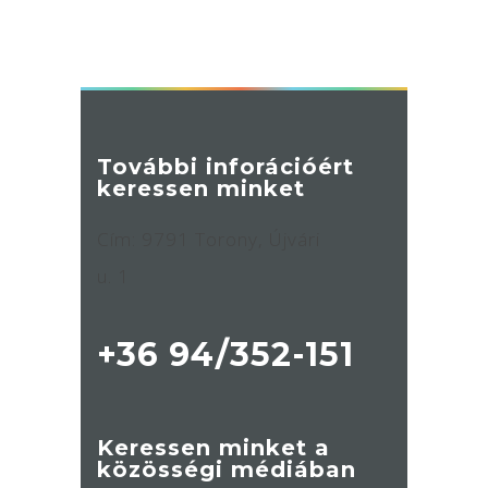
További inforációért
keressen minket
Cím: 9791 Torony, Újvári
u. 1
+36 94/352-151
Keressen minket a
közösségi médiában