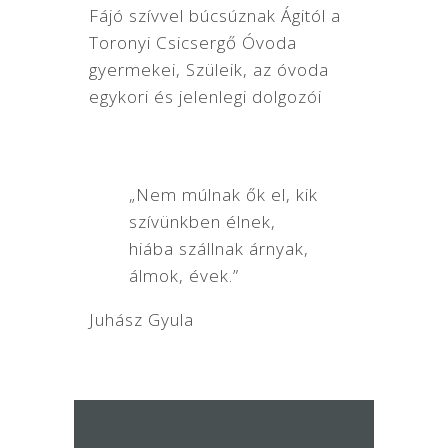
Fájó szívvel búcsúznak Ágitól a
Toronyi Csicsergő Óvoda
gyermekei, Szüleik, az óvoda
egykori és jelenlegi dolgozói
„Nem múlnak ők el, kik
szívünkben élnek,
hiába szállnak árnyak,
álmok, évek.”
Juhász Gyula