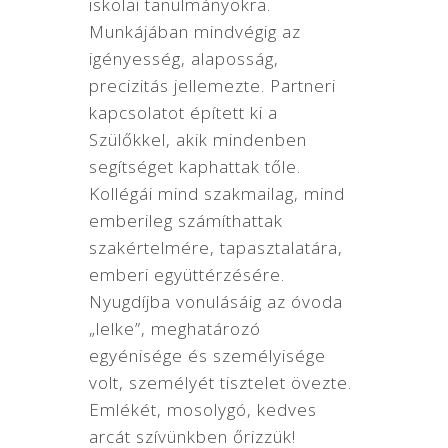
iskolai tanulmányokra.
Munkájában mindvégig az
igényesség, alaposság,
precizitás jellemezte. Partneri
kapcsolatot épített ki a
Szülőkkel, akik mindenben
segítséget kaphattak tőle.
Kollégái mind szakmailag, mind
emberileg számíthattak
szakértelmére, tapasztalatára,
emberi együttérzésére.
Nyugdíjba vonulásáig az óvoda
„lelke”, meghatározó
egyénisége és személyisége
volt, személyét tisztelet övezte.
Emlékét, mosolygó, kedves
arcát szívünkben őrizzük!