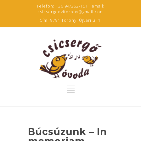
Telefon:
+36 94/352-151
|email:
csicsergoovitorony@gmail.com
Cím:
9791 Torony, Újvári u. 1.
Búcsúzunk – In