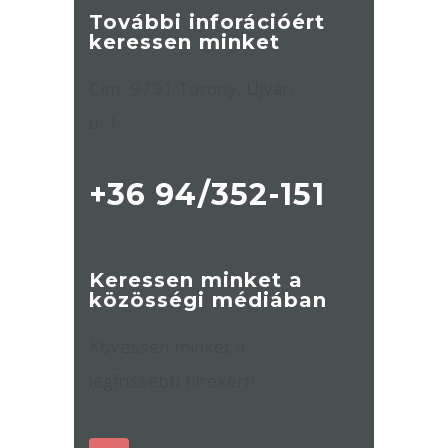
További inforációért
keressen minket
Cím: 9791 Torony, Újvári
u. 1
+36 94/352-151
Keressen minket a
közösségi médiában
Kövessen minket a
legfrissebb hírekért!