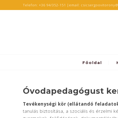
Telefon:
+36 94/352-151
|email:
csicsergoovitorony
Főoldal
Óvodapedagógust ke
Tevékenységi kör (ellátandó feladatok
tanulás biztosítása, a szociális és érzelm