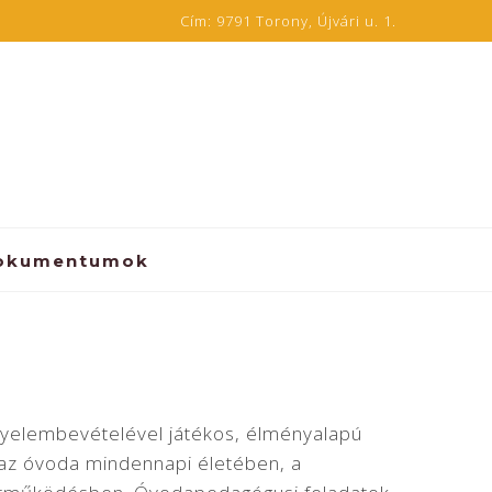
Cím:
9791 Torony, Újvári u. 1.
okumentumok
gyelembevételével játékos, élményalapú
z az óvoda mindennapi életében, a