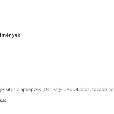
elmények:
épesítés alapképzés (Bsc vagy BA), Oktatás, tovább
sa: