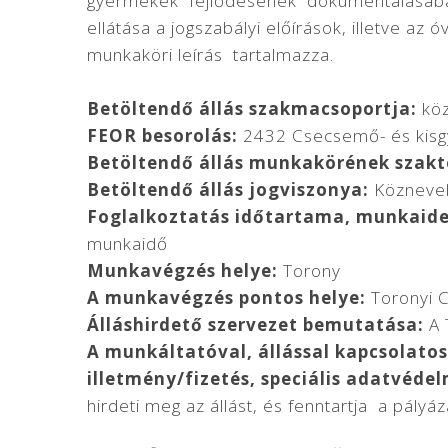
gyermekek fejlődésének dokumentálásában
ellátása a jogszabályi előírások, illetve az
munkaköri leírás tartalmazza.
Betöltendő állás szakmacsoportja:
köz
FEOR besorolás:
2432 Csecsemő- és kis
Betöltendő állás munkakörének szakt
Betöltendő állás jogviszonya:
Köznevelé
Foglalkoztatás időtartama, munkaide
munkaidő
Munkavégzés helye:
Torony
A munkavégzés pontos helye:
Toronyi C
Álláshirdető szervezet bemutatása:
A 
A munkáltatóval, állással kapcsolatos 
illetmény/fizetés, speciális adatvédel
hirdeti meg az állást, és fenntartja a pály