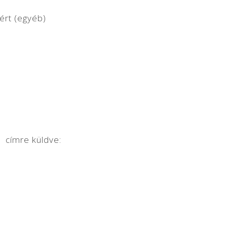
ért (egyéb)
l címre küldve: