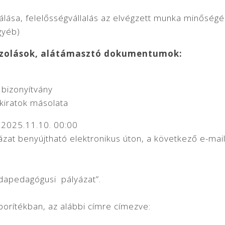
gálása, felelősségvállalás az elvégzett munka minőségé
gyéb)
gazolások, alátámasztó dokumentumok:
bizonyítvány
okiratok másolata
2025.11.10. 00:00
ázat benyújtható elektronikus úton, a következő e-mai
odapedagógusi pályázat”.
 borítékban, az alábbi címre címezve: