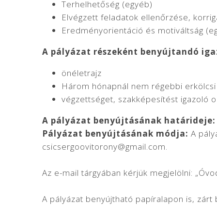
Terhelhetőség (egyéb)
Elvégzett feladatok ellenőrzése, korri
Eredményorientáció és motiváltság (e
A pályázat részeként benyújtandó i
önéletrajz
Három hónapnál nem régebbi erkölcsi 
végzettséget, szakképesítést igazoló 
A pályázat benyújtásának határideje:
Pályázat benyújtásának módja:
A pály
csicsergoovitorony@gmail.com
.
Az e-mail tárgyában kérjük megjelölni: „Óv
A pályázat benyújtható papíralapon is, zárt