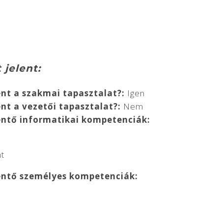
 jelent:
ent a szakmai tapasztalat?:
Igen
ent a vezetői tapasztalat?:
Nem
lentő informatikai kompetenciák:
nt
lentő személyes kompetenciák: