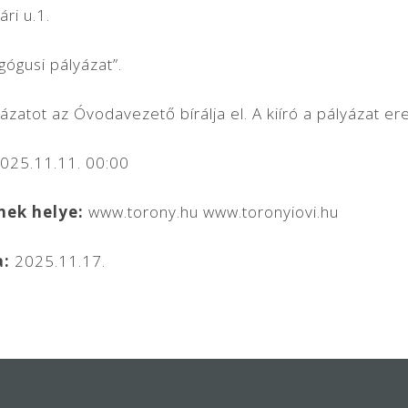
ri u.1.
ógusi pályázat”.
ázatot az Óvodavezető bírálja el. A kiíró a pályázat er
025.11.11. 00:00
nek helye:
www.torony.hu www.toronyiovi.hu
a:
2025.11.17.