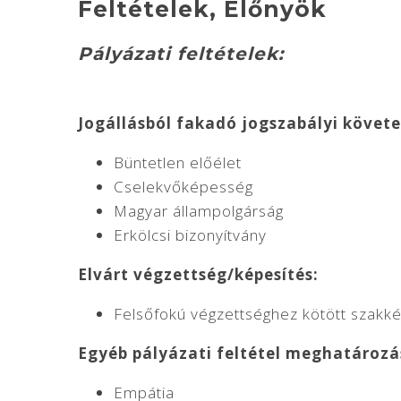
Feltételek, Előnyök
Pályázati feltételek:
Jogállásból fakadó jogszabályi követ
Büntetlen előélet
Cselekvőképesség
Magyar állampolgárság
Erkölcsi bizonyítvány
Elvárt végzettség/képesítés:
Felsőfokú végzettséghez kötött szakk
Egyéb pályázati feltétel meghatározá
Empátia