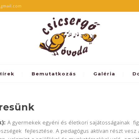
@gmail.com
Hírek
Bemutatkozás
Galéria
D
resünk
):
A gyermekek egyéni és életkori sajátosságainak fi
i készségek fejlesztése. A pedagógus aktívan részt ves