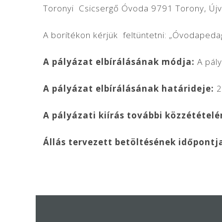
Toronyi Csicsergő Óvoda 9791 Torony, Újvá
A borítékon kérjük feltüntetni: „Óvodapedag
A pályázat elbírálásának módja:
A pály
A pályázat elbírálásának határideje:
2
A pályázati kiírás további közzétételé
Állás tervezett betöltésének időpontj