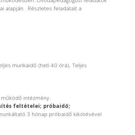
üttműködésben. Óvodapedagógusi feladatok
i alapján . Részletes feladatait a
eljes munkaidő (heti 40 óra), Teljes
l működő intézmény.
tés feltételei; próbaidő;
unkáltató 3 hónap próbaidő kikötésével