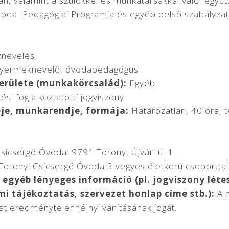
, valamint a szülőkkel és munkatársakkal való egy
 óvoda Pedagógiai Programja és egyéb belső szabályzata
nevelés
gyermeknevelő, óvodapedagógus
erülete (munkakörcsalád):
Egyéb
si foglalkoztatotti jogviszony
je, munkarendje, formája:
Határozatlan, 40 óra, t
sicsergő Óvoda: 9791 Torony, Újvári u. 1
Toronyi Csicsergő Óvoda 3 vegyes életkorú csoportta
egyéb lényeges információ (pl. jogviszony létesí
mi tájékoztatás, szervezet honlap címe stb.):
A m
ázat eredménytelenné nyilvánításának jogát.