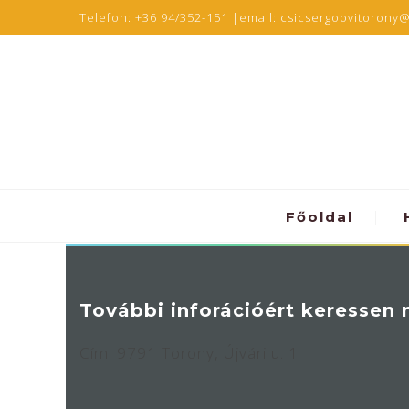
Telefon:
+36 94/352-151
|email:
csicsergoovitorony
Főoldal
További inforációért keressen
Cím: 9791 Torony, Újvári u. 1