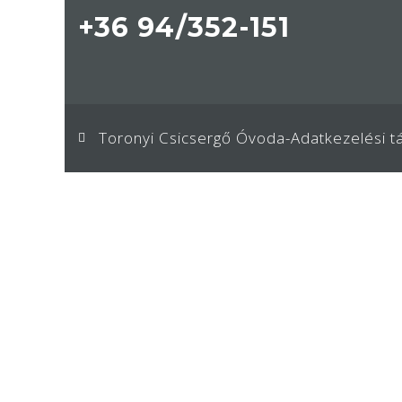
+36 94/352-151
Toronyi Csicsergő Óvoda
-
Adatkezelési t