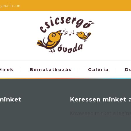
@gmail.com
Hírek
Bemutatkozás
Galéria
D
 minket
Keressen minket 
Kövessen minket a legfri