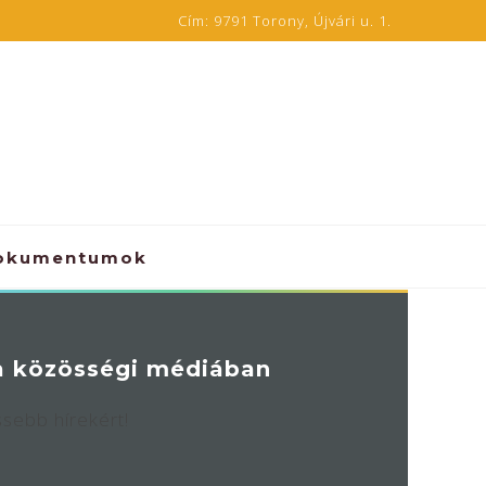
Cím:
9791 Torony, Újvári u. 1.
okumentumok
a közösségi médiában
ssebb hírekért!